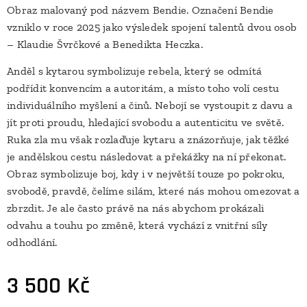
Obraz malovaný pod názvem Bendie. Označení Bendie
vzniklo v roce 2025 jako výsledek spojení talentů dvou osob
– Klaudie Švrčkové a Benedikta Heczka.
Anděl s kytarou symbolizuje rebela, který se odmítá
podřídit konvencím a autoritám, a místo toho volí cestu
individuálního myšlení a činů. Nebojí se vystoupit z davu a
jít proti proudu, hledající svobodu a autenticitu ve světě.
Ruka zla mu však rozlaďuje kytaru a znázorňuje, jak těžké
je andělskou cestu následovat a překážky na ní překonat.
Obraz symbolizuje boj, kdy i v největší touze po pokroku,
svobodě, pravdě, čelíme silám, které nás mohou omezovat a
zbrzdit. Je ale často právě na nás abychom prokázali
odvahu a touhu po změně, která vychází z vnitřní síly
odhodlání.
3 500
Kč