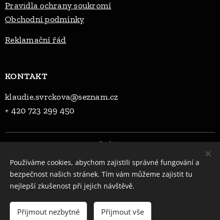
Pravidla ochrany soukromí
Obchodní podmínky
Reklama
ční řád
KONTAKT
klaudie.svrckova@seznam.cz
+ 420 723 299 450
Cookies
Používáme cookies, abychom zajistili správné fungování a
Jazyky
bezpečnost našich stránek. Tím vám můžeme zajistit tu
Čeština
English
nejlepší zkušenost při jejich návštěvě.
Do košíku
Přijmout nezbytné
Přijmout vše