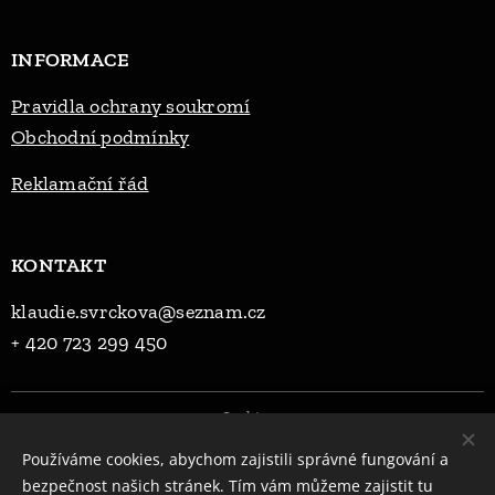
INFORMACE
Pravidla ochrany soukromí
Obchodní podmínky
Reklama
ční řád
KONTAKT
klaudie.svrckova@seznam.cz
+ 420 723 299 450
Cookies
Používáme cookies, abychom zajistili správné fungování a
Jazyky
bezpečnost našich stránek. Tím vám můžeme zajistit tu
Čeština
English