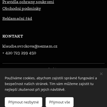
Pravidla ochrany soukromí
Obchodní podmínky
Reklama
ční řád
KONTAKT
klaudie.svrckova@seznam.cz
+ 420 723 299 450
Cookies
Používáme cookies, abychom zajistili správné fungování a
Jazyky
bezpečnost našich stránek. Tím vám můžeme zajistit tu
Čeština
English
nejlepší zkušenost při jejich návštěvě.
Do košíku
Přijmout nezbytné
Přijmout vše