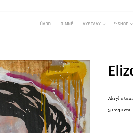
ÚVOD
O MNĚ
VÝSTAVY
E-SHOP
Eli
Akryl s tem
50 x 40 cm