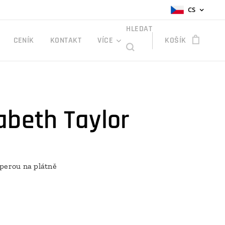
CS
HLEDAT
CENÍK
KONTAKT
VÍCE
KOŠÍK
zabeth Taylor
perou na plátně