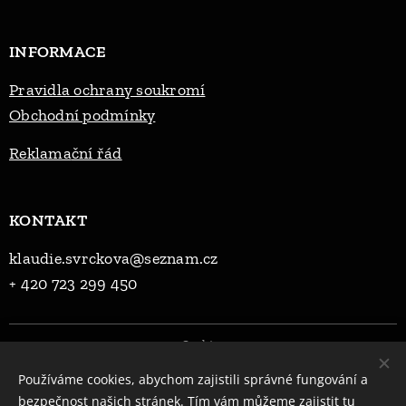
INFORMACE
Pravidla ochrany soukromí
Obchodní podmínky
Reklama
ční řád
KONTAKT
klaudie.svrckova@seznam.cz
+ 420 723 299 450
Cookies
Používáme cookies, abychom zajistili správné fungování a
Jazyky
bezpečnost našich stránek. Tím vám můžeme zajistit tu