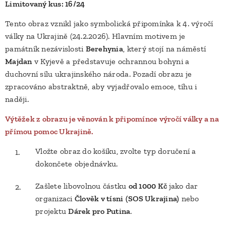
Limitovaný kus: 16/24
Tento obraz vznikl jako symbolická připomínka k 4. výročí
války na Ukrajině (24.2.2026). Hlavním motivem je
památník nezávislosti
Berehynia
, který stojí na náměstí
Majdan
v Kyjevě a představuje ochrannou bohyni a
duchovní sílu ukrajinského národa. Pozadí obrazu je
zpracováno abstraktně, aby vyjadřovalo emoce, tíhu i
naději.
Výtěžek z obrazu je věnován k připomínce výročí války a na
přímou pomoc Ukrajině.
Vložte obraz do košíku, zvolte typ doručení a
dokončete objednávku.
Zašlete libovolnou částku
od 1000 Kč
jako dar
organizaci
Člověk v tísni
(SOS Ukrajina)
nebo
projektu
Dárek pro Putina
.