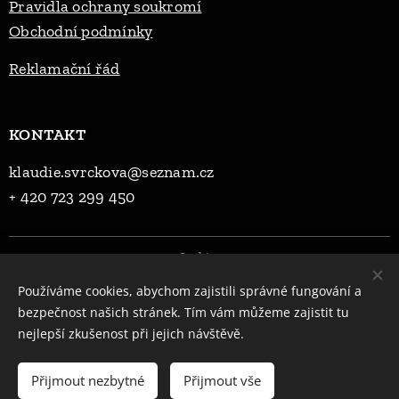
Pravidla ochrany soukromí
Obchodní podmínky
Reklama
ční řád
KONTAKT
klaudie.svrckova@seznam.cz
+ 420 723 299 450
Cookies
Používáme cookies, abychom zajistili správné fungování a
Jazyky
bezpečnost našich stránek. Tím vám můžeme zajistit tu
Čeština
English
nejlepší zkušenost při jejich návštěvě.
Do košíku
Přijmout nezbytné
Přijmout vše